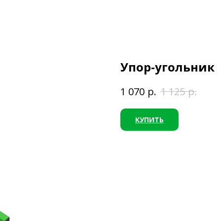
Упор-угольник
р.
р.
1 070
1 125
КУПИТЬ