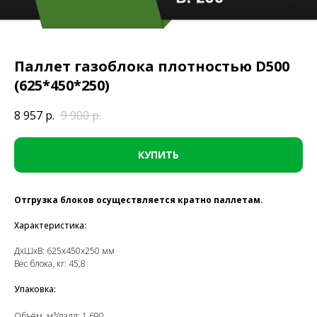
Паллет газоблока плотностью D500
(625*450*250)
8 957
р.
9 900
р.
КУПИТЬ
Отгрузка блоков осуществляется кратно паллетам.
Характеристика:
ДxШxВ: 625x450x250 мм
Вес блока, кг: 45,8
Упаковка:
Объём, м³/палл: 1,690